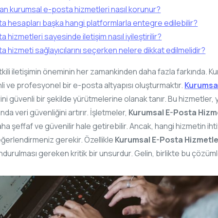
dan kurumsal e-posta hizmetleri nasıl korunur?
 hesapları başka hangi platformlarla entegre edilebilir?
hizmetleri sayesinde iletişim nasıl iyileştirilir?
 hizmeti sağlayıcılarını seçerken nelere dikkat edilmelidir?
tkili iletişimin öneminin her zamankinden daha fazla farkında. K
venli ve profesyonel bir e-posta altyapısı oluşturmaktır.
Kurumsal
erini güvenli bir şekilde yürütmelerine olanak tanır. Bu hizmetler, 
a veri güvenliğini artırır. İşletmeler,
Kurumsal E-Posta Hizme
i daha şeffaf ve güvenilir hale getirebilir. Ancak, hangi hizmetin 
eğerlendirmeniz gerekir. Özellikle
Kurumsal E-Posta Hizmetler
urulması gereken kritik bir unsurdur. Gelin, birlikte bu çözüml