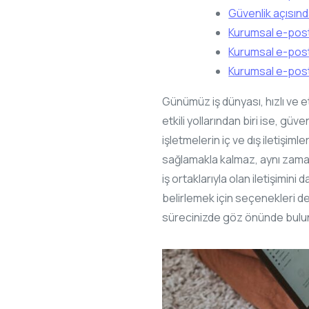
Güvenlik açısın
Kurumsal e-posta
Kurumsal e-posta 
Kurumsal e-posta
Günümüz iş dünyası, hızlı ve e
etkili yollarından biri ise, gü
işletmelerin iç ve dış iletişiml
sağlamakla kalmaz, aynı zamand
iş ortaklarıyla olan iletişimin
belirlemek için seçenekleri d
sürecinizde göz önünde bulund