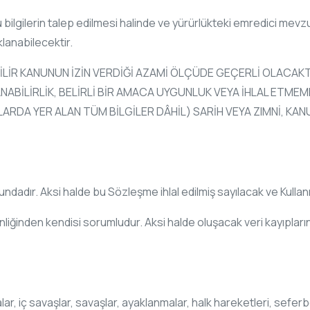
bu bilgilerin talep edilmesi halinde ve yürürlükteki emredici m
lanabilecektir.
İLİR KANUNUN İZİN VERDİĞİ AZAMİ ÖLÇÜDE GEÇERLİ OLACAKT
BİLİRLİK, BELİRLİ BİR AMACA UYGUNLUK VEYA İHLAL ETME
ARDA YER ALAN TÜM BİLGİLER DÂHİL) SARİH VEYA ZIMNİ, KAN
rundadır. Aksi halde bu Sözleşme ihlal edilmiş sayılacak ve Kullanı
enliğinden kendisi sorumludur. Aksi halde oluşacak veri kayıplar
r, iç savaşlar, savaşlar, ayaklanmalar, halk hareketleri, seferberl