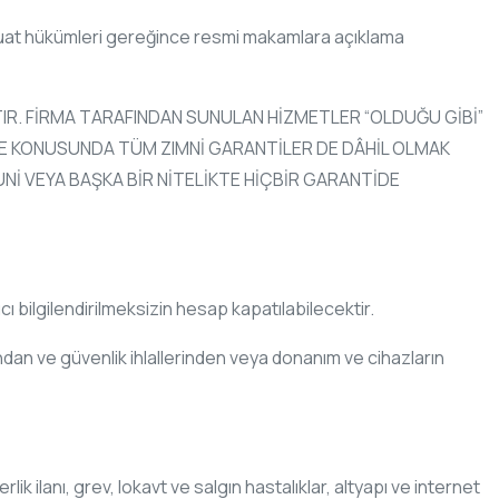
evzuat hükümleri gereğince resmi makamlara açıklama
IR. FİRMA TARAFINDAN SUNULAN HİZMETLER “OLDUĞU GİBİ”
ME KONUSUNDA TÜM ZIMNİ GARANTİLER DE DÂHİL OLMAK
UNİ VEYA BAŞKA BİR NİTELİKTE HİÇBİR GARANTİDE
cı bilgilendirilmeksizin hesap kapatılabilecektir.
ından ve güvenlik ihlallerinden veya donanım ve cihazların
ik ilanı, grev, lokavt ve salgın hastalıklar, altyapı ve internet