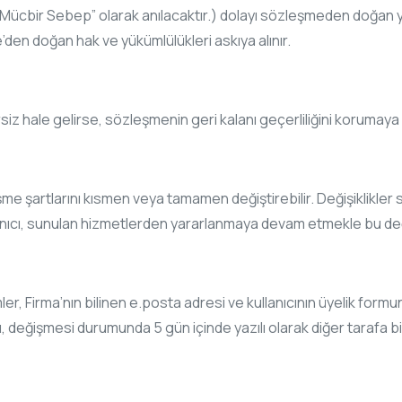
te “Mücbir Sebep” olarak anılacaktır.) dolayı sözleşmeden doğan y
den doğan hak ve yükümlülükleri askıya alınır.
iz hale gelirse, sözleşmenin geri kalanı geçerliliğini korumay
e şartlarını kısmen veya tamamen değiştirebilir. Değişiklikler si
lanıcı, sunulan hizmetlerden yararlanmaya devam etmekle bu değişi
ler, Firma’nın bilinen e.posta adresi ve kullanıcının üyelik formund
u, değişmesi durumunda 5 gün içinde yazılı olarak diğer tarafa bi