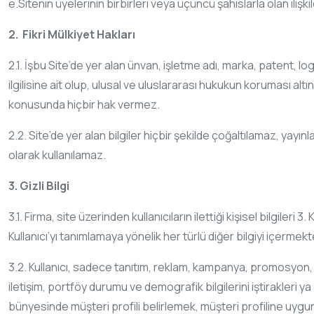
e.Sitenin üyelerinin birbirleri veya üçüncü şahıslarla olan iliş
2. Fikri Mülkiyet Hakları
2.1. İşbu Site’de yer alan ünvan, işletme adı, marka, patent, logo
ilgilisine ait olup, ulusal ve uluslararası hukukun koruması alt
konusunda hiçbir hak vermez.
2.2. Site’de yer alan bilgiler hiçbir şekilde çoğaltılamaz, ya
olarak kullanılamaz.
3. Gizli Bilgi
3.1. Firma, site üzerinden kullanıcıların ilettiği kişisel bilgiler
Kullanıcı’yı tanımlamaya yönelik her türlü diğer bilgiyi içermekte 
3.2. Kullanıcı, sadece tanıtım, reklam, kampanya, promosyon, du
iletişim, portföy durumu ve demografik bilgilerini iştirakleri y
bünyesinde müşteri profili belirlemek, müşteri profiline uyg