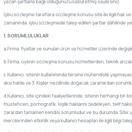
yazan şartlarla bağlı olduğunuzu kabul etmiş sayılırsınız.
İşbu sözleşme taraflara sözleşme konusu site ile ilgili hak ve
zamanında, işbu sözleşmede talep edilen şartlar dâhilinde ye
1. SORUMLULUKLAR
a.Firma, fiyatlar ve sunulan ürün ve hizmetler üzerinde değişi
b.Firma, üyenin sözleşme konusu hizmetlerden, teknik arızalar
c.Kullanıcı, sitenin kullanımında tersine mühendislik yapma
aksi halde ve 3. Kişiler nezdinde doğacak zararlardan sorumlu
d.Kullanıcı, site içindeki faaliyetlerinde, sitenin herhangi bir 
müstehcen, pornografik, kişilik haklarını zedeleyen, telif hakl
zarardan tamamen kendisi sorumludur ve bu durumda ‘Site’ yetkil
mercilerinden etkinlik veya kullanıcı hesapları ile ilgili bilgi tal