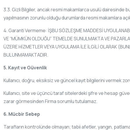
3.3. Gizli Bilgiler, ancak resmi makamlarca usulü dairesinde 
yapılmasının zorunlu olduğu durumlarda resmi makamlara açık
4. Garanti Vermeme: İŞBU SÖZLEŞME MADDESİ UYGULANAB
VE “MÜMKÜN OLDUĞU” TEMELDE SUNULMAKTA VE PAZARLANA
ÜZERE HİZMETLER VEYA UYGULAMA İLE İLGİLİ OLARAK (BUNL
BULUNMAMAKTADIR.
5. Kayıt ve Güvenlik
Kullanıcı, doğru, eksiksiz ve güncel kayıt bilgilerini vermek zo
Kullanıcı, site ve üçüncü taraf sitelerdeki şifre ve hesap güv
zarar görmesinden Firma sorumlu tutulamaz.
6. Mücbir Sebep
Tarafların kontrolünde olmayan; tabii afetler, yangın, patlamala