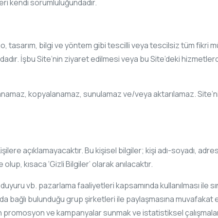
kileri kendi sorumluluğundadır.
, tasarım, bilgi ve yöntem gibi tescilli veya tescilsiz tüm fikri mü
ındadır. İşbu Site’nin ziyaret edilmesi veya bu Site’deki hizmetle
yınlanamaz, kopyalanamaz, sunulamaz ve/veya aktarılamaz. Site’nin
i 3. Kişilere açıklamayacaktır. Bu kişisel bilgiler; kişi adı-soyadı,
olup, kısaca ‘Gizli Bilgiler’ olarak anılacaktır.
yuru vb. pazarlama faaliyetleri kapsamında kullanılması ile sınır
a da bağlı bulunduğu grup şirketleri ile paylaşmasına muvafakat et
un promosyon ve kampanyalar sunmak ve istatistiksel çalışmalar